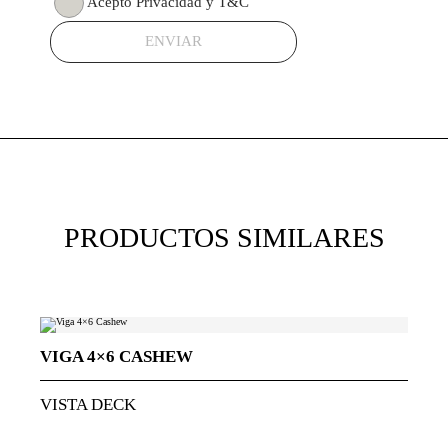
Acepto Privacidad y T&C
ENVIAR
PRODUCTOS SIMILARES
VIGA 4×6 CASHEW
V
VISTA DECK
VI