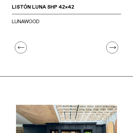
V
LISTÓN LUNA SHP 42×42
VI
LUNAWOOD