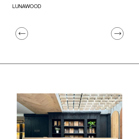
LUNAWOOD
L