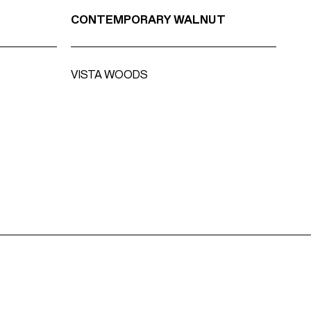
CONTEMPORARY WALNUT
CH
VISTA WOODS
DU