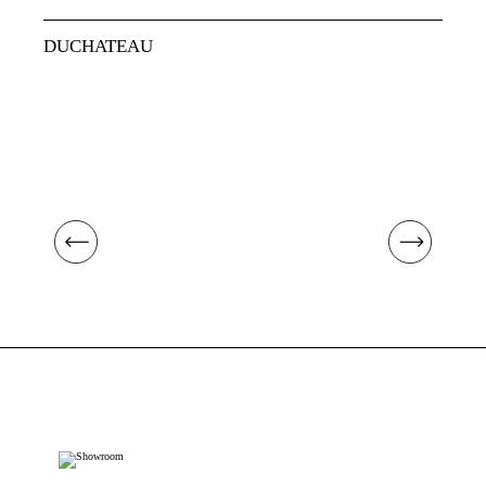
DUCHATEAU
RU
B