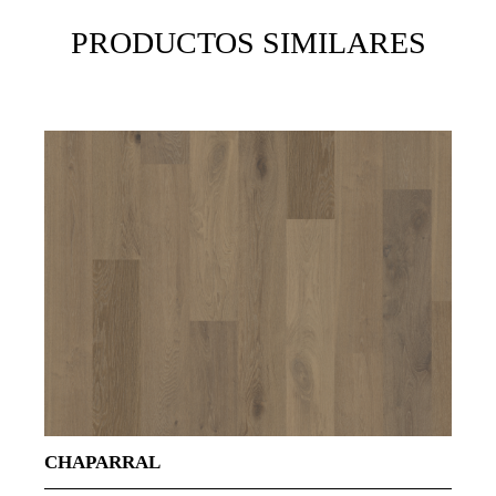
PRODUCTOS SIMILARES
Y
D
CHAPARRAL