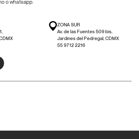
ono o whatsapp.
ZONA SUR
1,
Av. de las Fuentes 509 bis,
, CDMX
Jardines del Pedregal, CDMX
55 9712 2216