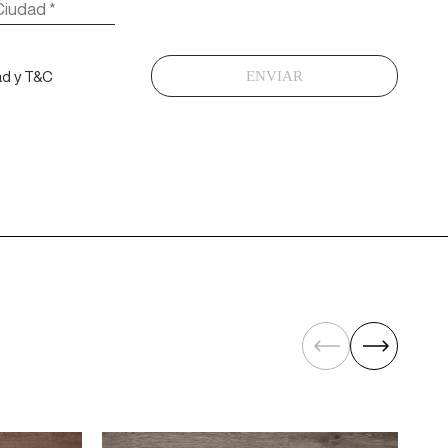
ad y T&C
ENVIAR