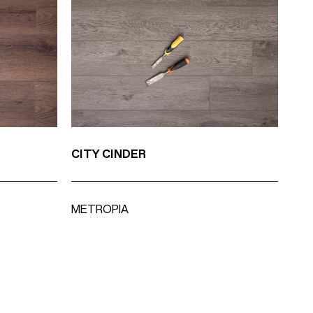
CITY CINDER
LO
METROPIA
ME