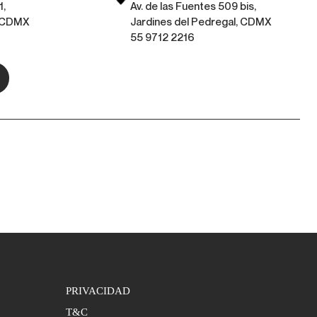
1,
Av. de las Fuentes 509 bis,
, CDMX
Jardines del Pedregal, CDMX
55 9712 2216
PRIVACIDAD
T&C