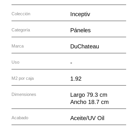
Inceptiv
Colección
Páneles
Categoría
DuChateau
Marca
-
Uso
1.92
M2 por caja
Largo 79.3 cm
Dimensiones
Ancho 18.7 cm
Aceite/UV Oil
Acabado