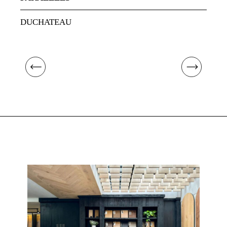
DUCHATEAU
D