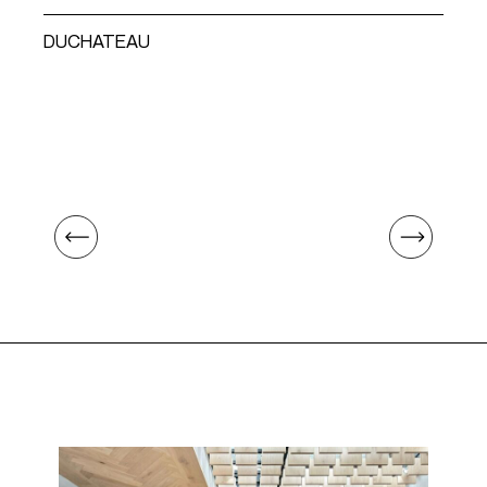
D
DUCHATEAU