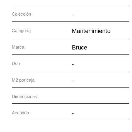
-
Colección
Mantenimiento
Categoría
Bruce
Marca
-
Uso
-
M2 por caja
Dimensiones
-
Acabado